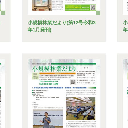
3
小規模林業だより(第12号令和3
小
年1月発刊)
年