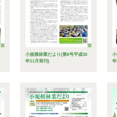
1
小規模林業だより(第6号平成30
小
年11月発刊)
年