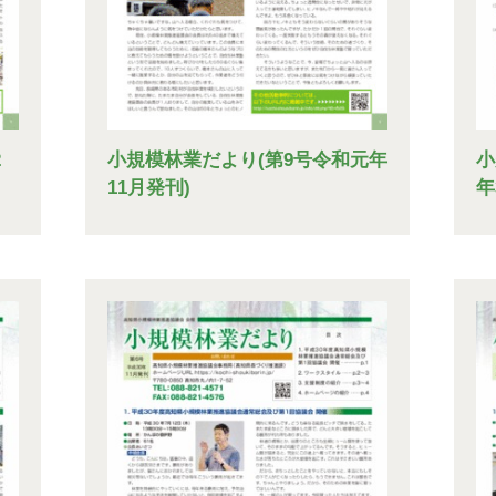
2
小規模林業だより(第9号令和元年
小
11月発刊)
年