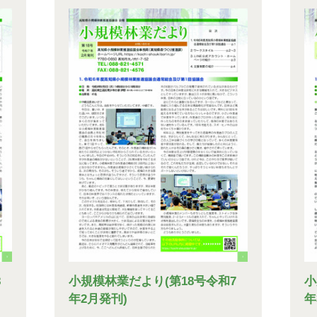
8
小規模林業だより(第18号令和7
小
年2月発刊)
年